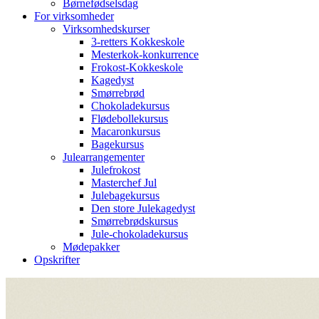
Børnefødselsdag
For virksomheder
Virksomhedskurser
3-retters Kokkeskole
Mesterkok-konkurrence
Frokost-Kokkeskole
Kagedyst
Smørrebrød
Chokoladekursus
Flødebollekursus
Macaronkursus
Bagekursus
Julearrangementer
Julefrokost
Masterchef Jul
Julebagekursus
Den store Julekagedyst
Smørrebrødskursus
Jule-chokoladekursus
Mødepakker
Opskrifter