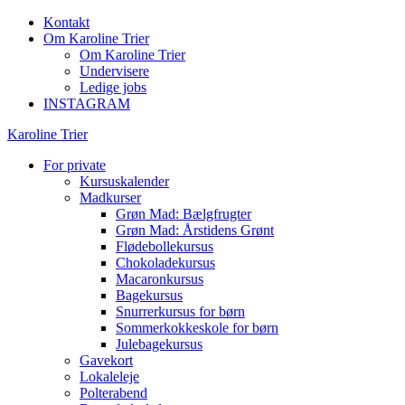
Kontakt
Om Karoline Trier
Om Karoline Trier
Undervisere
Ledige jobs
INSTAGRAM
Karoline Trier
For private
Kursuskalender
Madkurser
Grøn Mad: Bælgfrugter
Grøn Mad: Årstidens Grønt
Flødebollekursus
Chokoladekursus
Macaronkursus
Bagekursus
Snurrerkursus for børn
Sommerkokkeskole for børn
Julebagekursus
Gavekort
Lokaleleje
Polterabend