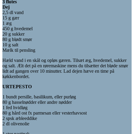
3 flutes
Dej
2,5 dl vand
15 g gær
1 æg
450 g hvedemel
20 g sukker
80 g blødt smør
10 g salt
Mælk til pensling
Hæld vand i en skål og opløs gæren. Tilsæt æg, hvedemel, sukker
og salt. Ælt det på en røremaskine mens du tilsætter det bløde smør
lidt ad gangen over 10 minutter. Lad dejen hæve en time på
køkkenbordet.
URTEPESTO
1 bundt persille, basilikum, eller purløg
80 g hasselnødder eller andre nødder
1 fed hvidløg
80 g hård ost fx parmesan eller vesterhavsost
2 spsk æbleeddike
2 dl olivenolie
1 stor pastinak