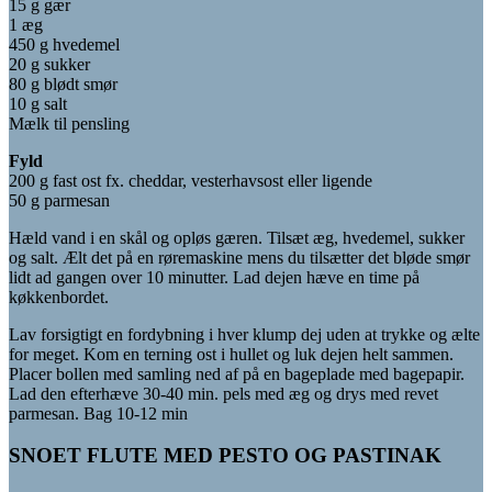
15 g gær
1 æg
450 g hvedemel
20 g sukker
80 g blødt smør
10 g salt
Mælk til pensling
Fyld
200 g fast ost fx. cheddar, vesterhavsost eller ligende
50 g parmesan
Hæld vand i en skål og opløs gæren. Tilsæt æg, hvedemel, sukker
og salt. Ælt det på en røremaskine mens du tilsætter det bløde smør
lidt ad gangen over 10 minutter. Lad dejen hæve en time på
køkkenbordet.
Lav forsigtigt en fordybning i hver klump dej uden at trykke og ælte
for meget. Kom en terning ost i hullet og luk dejen helt sammen.
Placer bollen med samling ned af på en bageplade med bagepapir.
Lad den efterhæve 30-40 min. pels med æg og drys med revet
parmesan. Bag 10-12 min
SNOET FLUTE MED PESTO OG PASTINAK