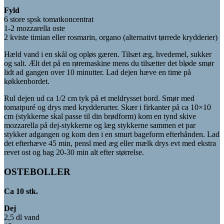
Fyld
6 store spsk tomatkoncentrat
1-2 mozzarella oste
2 kviste timian eller rosmarin, organo (alternativt tørrede krydderier)
Hæld vand i en skål og opløs gæren. Tilsæt æg, hvedemel, sukker
og salt. Ælt det på en røremaskine mens du tilsætter det bløde smør
lidt ad gangen over 10 minutter. Lad dejen hæve en time på
køkkenbordet.
Rul dejen ud ca 1/2 cm tyk på et meldrysset bord. Smør med
tomatpuré og drys med krydderurter. Skær i firkanter på ca 10×10
cm (stykkerne skal passe til din brødform) kom en tynd skive
mozzarella på dej-stykkerne og læg stykkerne sammen et par
stykker adgangen og kom den i en smurt bageform efterhånden. Lad
det efterhæve 45 min, pensl med æg eller mælk drys evt med ekstra
revet ost og bag 20-30 min alt efter størrelse.
OSTEBOLLER
Ca 10 stk.
Dej
2,5 dl vand