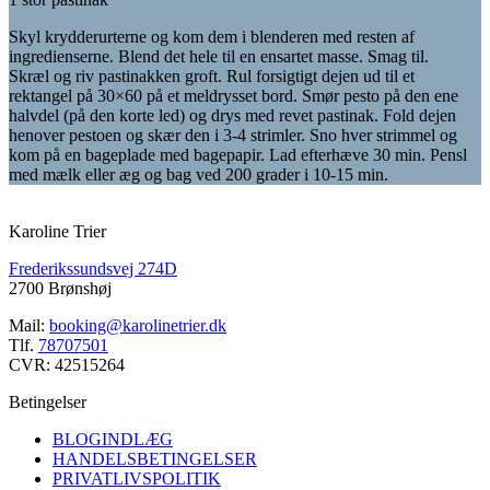
Skyl krydderurterne og kom dem i blenderen med resten af
ingredienserne. Blend det hele til en ensartet masse. Smag til.
Skræl og riv pastinakken groft. Rul forsigtigt dejen ud til et
rektangel på 30×60 på et meldrysset bord. Smør pesto på den ene
halvdel (på den korte led) og drys med revet pastinak. Fold dejen
henover pestoen og skær den i 3-4 strimler. Sno hver strimmel og
kom på en bageplade med bagepapir. Lad efterhæve 30 min. Pensl
med mælk eller æg og bag ved 200 grader i 10-15 min.
Karoline Trier
Frederikssundsvej 274D
2700 Brønshøj
Mail:
booking@karolinetrier.dk
Tlf.
78707501
CVR: 42515264
Betingelser
BLOGINDLÆG
HANDELSBETINGELSER
PRIVATLIVSPOLITIK