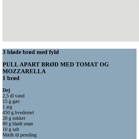
3 bløde brød med fyld
PULL APART BRØD MED TOMAT OG
MOZZARELLA
1 brød
Dej
2,5 dl vand
15 g gær
1 æg
450 g hvedemel
20 g sukker
80 g blødt smør
10 g salt
Mælk til pensling