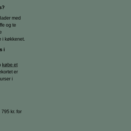
us?
olader med
ffe og te
e
 i køkkenet.
s i
n
købe et
kortet er
urser i
795 kr. for