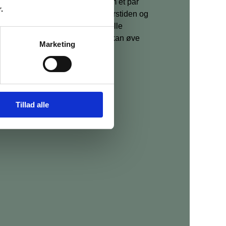
ver mulighed for at vælge mellem et par
.
mage og varianter der afspejler årstiden og
er derfor en smule efter sæson. Alle
liver tilsendt efter kurset, så du kan øve
Marketing
e i køkkenet.
Tillad alle