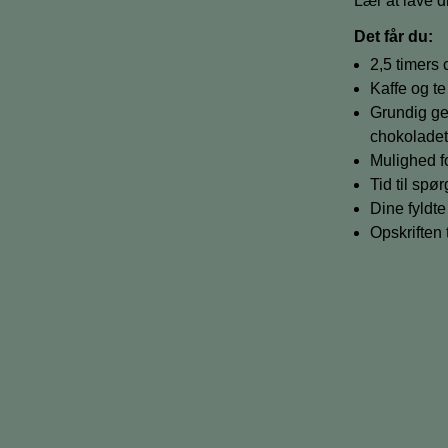
Lær at lave d
Det får du:
2,5 timers
Kaffe og t
Grundig ge
chokolade
Mulighed fo
Tid til sp
Dine fyldt
Opskriften 