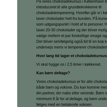
På vores chokoladekursus i København bl
introduceret til alle grundteknikkerne til
chokoladetemperering. Herefter går vi i k
laver chokolader helt fra bunden. På kurse
som udgangspunkt i hold af to personer. H
laver 20-30 chokolader og der bliver mulig
vælge mellem et par forskellige smage og 
Der bliver selvfølgelig også tid til en kop k
undervejs mens vi tempererer chokoladen
Hvor lang tid tager et chokoladekursu
Vi skal hygge os i 2,5 timer i køkkenet.
Kan børn deltage?
Vores chokoladekursus er for alle chokol
både børn og voksne. Du kan komme med
din partner, din nabo eller veninde. Børn
minimum 8 år for at deltage, og børn under
følges med en betalende voksen.