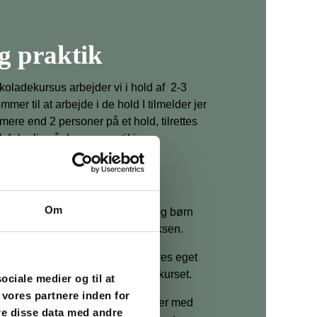
og praktik
oladekursus arbejder vi i hold af 2-3
mmer til at arbejde i de hold I tilmelder jer
r mere end 2 personer på et hold, tilrettes
ølgelig så den passer til jer.
n over 12 år: 895 kr.
under 12 år: 795 kr.
Om
e minimum 8 år for at deltage, og børn
skal følges med en betalende voksen.
r inkluderet i prisen. Medbring jeres eget
r køb det hos os når du bestiller kurset.
sociale medier og til at
 vores partnere inden for
år 20-30 hjemmelavede chokolader med
re disse data med andre