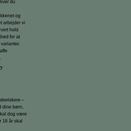
iver du
økkenet og
t arbejder vi
vert hold
hed for at
varianter.
affe
.
s?
adeelskere –
 dine børn,
 skal dog være
 16 år skal