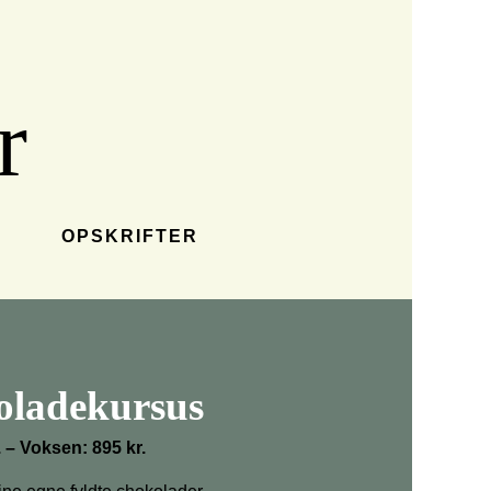
r
OPSKRIFTER
ladekursus
. – Voksen: 895 kr.