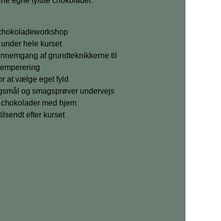
ine egne fyldte chokolader.
 chokoladeworkshop
e under hele kurset
nnemgang af grundteknikkerne til
temperering
r at vælge eget fyld
ørgsmål og smagsprøver undervejs
e chokolader med hjem
tilsendt efter kurset