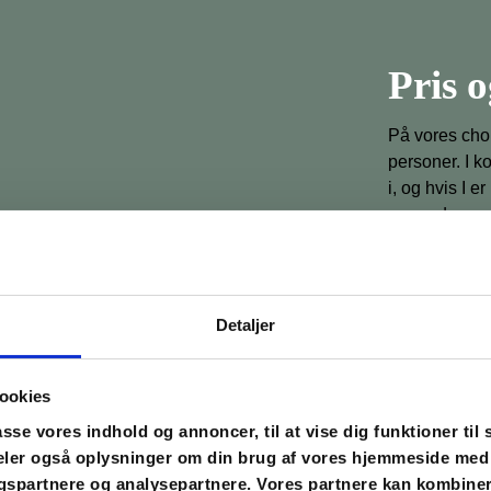
Pris 
På vores chok
personer. I ko
i, og hvis I e
mængden selvf
Pris pr. vokse
Pris pr. barn 
Detaljer
Børn skal vær
under 16 år 
ookies
Kaffe og te e
forklæde elle
asse vores indhold og annoncer, til at vise dig funktioner til 
 deler også oplysninger om din brug af vores hjemmeside med
Hvert hold f
gspartnere og analysepartnere. Vores partnere kan kombine