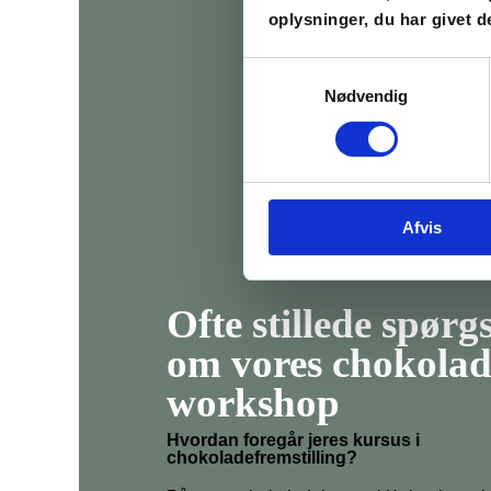
oplysninger, du har givet d
Samtykkevalg
Nødvendig
Afvis
Ofte stillede spør
om vores chokolad
workshop
Hvordan foregår jeres kursus i
chokoladefremstilling?