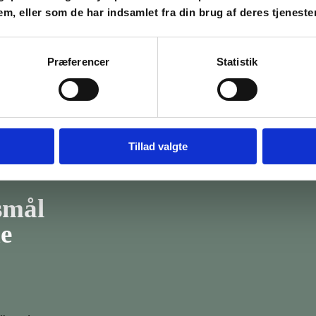
hjem. Der bli
em, eller som de har indsamlet fra din brug af deres tjenester
forskellige s
kurset varier
opskrifterne b
Præferencer
Statistik
videre hjemm
Tillad valgte
gsmål
e