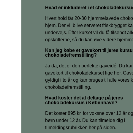
Hvad er inkluderet i et chokoladekurs
Hvert hold får 20-30 hjemmelavede chok
hjem. Der vil blive serveret friskbrygget ka
undervejs. Efter kurset vil du få tilsendt all
opskrifterne, så du kan øve videre hjemme
Kan jeg købe et gavekort til jeres kursu
chokoladefremstilling?
Ja da, det er den perfekte gaveidé! Du ka
gavekort til chokoladekurset lige her
. Gave
gyldigt i to år og kan bruges til alle vores k
chokoladefremstilling.
Hvad koster det at deltage på jeres
chokoladekursus i København?
Det koster 895 kr. for voksne over 12 år og 
børn under 12 år. Du kan tilmelde dig i
tilmeldingsrubrikken her på siden.