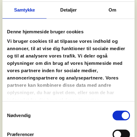
JULEBAGEKURSUS
DEN STORE JULEKAGEDYST
Samtykke
Detaljer
Om
SMØRREBRØDSKURSUS
JULE-CHOKOLADEKURSUS
Denne hjemmeside bruger cookies
MØDEPAKKER
OPSKRIFTER
Vi bruger cookies til at tilpasse vores indhold og
annoncer, til at vise dig funktioner til sociale medier
og til at analysere vores trafik. Vi deler også
oplysninger om din brug af vores hjemmeside med
DELLER MED BYG OG BLOMKÅL
vores partnere inden for sociale medier,
annonceringspartnere og analysepartnere. Vores
15 stk
partnere kan kombinere disse data med andre
100 g perlebyg
oplysninger, du har givet dem, eller som de har
150 g blomkål
indsamlet fra din brug af deres tjenester.
1 løg
Samtykkevalg
2 fed hvidløg
Nødvendig
1 lille bundt basilikum
75 g spinat
Præferencer
2 æg