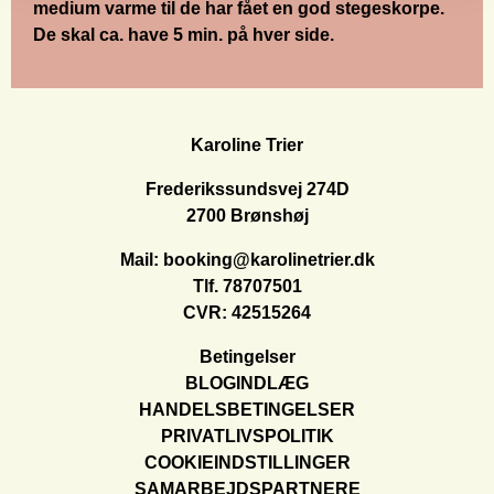
medium varme til de har fået en god stegeskorpe.
De skal ca. have 5 min. på hver side.
Karoline Trier
Frederikssundsvej 274D
2700 Brønshøj
Mail:
booking@karolinetrier.dk
Tlf.
78707501
CVR: 42515264
Betingelser
BLOGINDLÆG
HANDELSBETINGELSER
PRIVATLIVSPOLITIK
COOKIEINDSTILLINGER
SAMARBEJDSPARTNERE