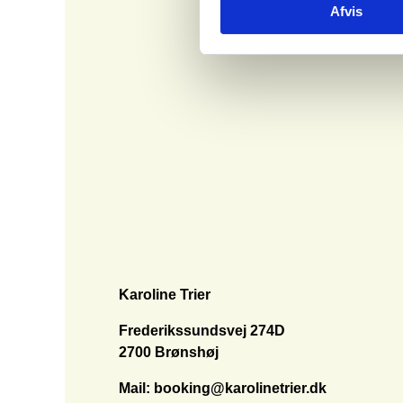
Afvis
Karoline Trier
Frederikssundsvej 274D
2700 Brønshøj
Mail:
booking@karolinetrier.dk