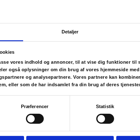
BRU
FIG
150g smør
Detaljer
150g sukker
150g mørk s
1 æg
ookies
400g hvede
asse vores indhold og annoncer, til at vise dig funktioner til 
1 tsk kanel
 deler også oplysninger om din brug af vores hjemmeside med
1 tsk natron
gspartnere og analysepartnere. Vores partnere kan kombine
1 tsk stødt n
em, eller som de har indsamlet fra din brug af deres tjenester
2 tsk stødt 
Smelt smør, 
Præferencer
Statistik
over i en skå
Bland de tør
sukkerblandi
det tørre.
Sti
natten over.