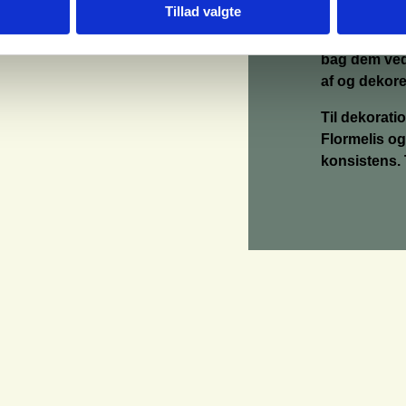
Tillad valgte
Rul dejen ty
lyst til.
Kom k
bag dem ved 
af og dekore
Til dekorati
Flormelis og
konsistens. T