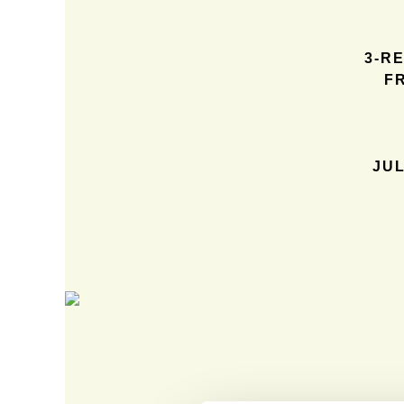
3-R
F
JU