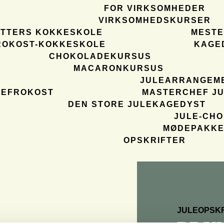
FOR VIRKSOMHEDER
VIRKSOMHEDSKURSER
ETTERS KOKKESKOLE
MEST
ROKOST-KOKKESKOLE
KAGE
CHOKOLADEKURSUS
MACARONKURSUS
JULEARRANGEM
LEFROKOST
MASTERCHEF JU
DEN STORE JULEKAGEDYST
JULE-CH
MØDEPAKK
OPSKRIFTER
JULEOPSKR