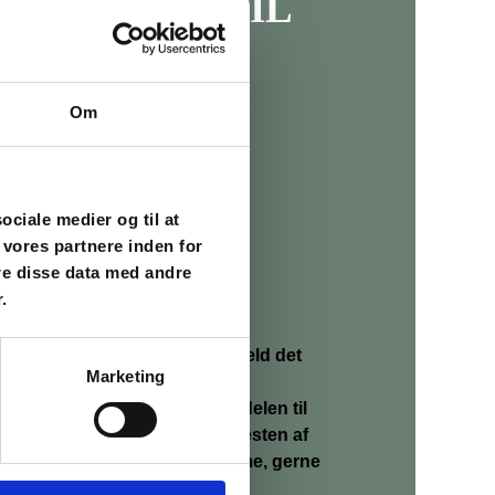
NKAGEDEJ TIL
URER
Om
irup
mel
sociale medier og til at
 vores partnere inden for
re disse data med andre
ellike
.
ingefær
sirup og sukker i en gryde. Hæld det
Marketing
l.
re ingredienser og tilsæt halvdelen til
ngen, så ægget og derefter resten af
l dejen i køleskabet min. en time, gerne