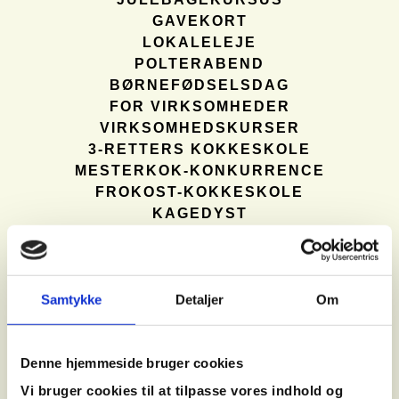
GAVEKORT
LOKALELEJE
POLTERABEND
BØRNEFØDSELSDAG
FOR VIRKSOMHEDER
VIRKSOMHEDSKURSER
3-RETTERS KOKKESKOLE
MESTERKOK-KONKURRENCE
FROKOST-KOKKESKOLE
KAGEDYST
SMØRREBRØD
CHOKOLADEKURSUS
FLØDEBOLLEKURSUS
MACARONKURSUS
Samtykke
Detaljer
Om
BAGEKURSUS
JULEARRANGEMENTER
Denne hjemmeside bruger cookies
JULEFROKOST
MASTERCHEF JUL
Vi bruger cookies til at tilpasse vores indhold og