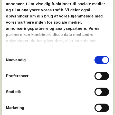
JULEBAGEKURSUS
annoncer, til at vise dig funktioner til sociale medier
DEN STORE JULEKAGEDYST
og til at analysere vores trafik. Vi deler også
SMØRREBRØDSKURSUS
oplysninger om din brug af vores hjemmeside med
JULE-CHOKOLADEKURSUS
vores partnere inden for sociale medier,
MØDEPAKKER
annonceringspartnere og analysepartnere. Vores
OPSKRIFTER
partnere kan kombinere disse data med andre
oplysninger, du har givet dem, eller som de har
indsamlet fra din brug af deres tjenester.
HYLDEBLOMST-SYLTEDE LØG
Samtykkevalg
Nødvendig
10 løg
4 dl eddike
Præferencer
4 dl sukker
5 hyldeblomstskærme
Statistik
Pil løgene med lad top og bund sidde. Skær dem
igennem på den lange led.
Kog lagen op af eddike og sukker og kom så
Marketing
løgene i. Kog dem i 10 min. under låg.