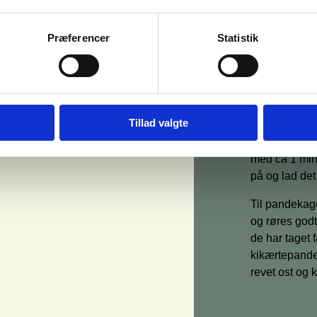
1 saft af citro
Evt. chili
Præferencer
Statistik
Salt
olien til steg
Cremefraiche, 
servering.
Tillad valgte
Hak løg, hvid
en god sjat o
med ca 1 min.
på og lad det
Til pandekage
og røres godt
de har taget 
kikærtepand
revet ost og 