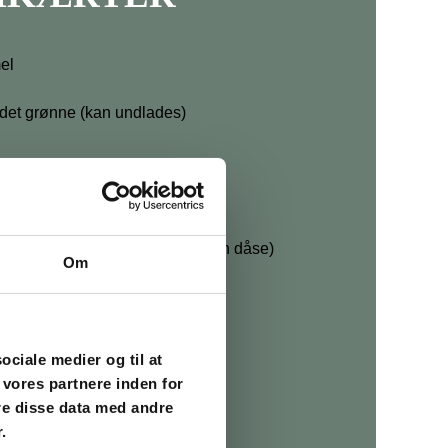
el
i det grønne (kan undlades)
ing
e og kogte kikærter (svarer til en dåse)
Om
mater
sociale medier og til at
spidskommen
 vores partnere inden for
oriander
re disse data med andre
aprika
.