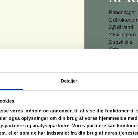
Pandekager
2 dl kikærtem
2,5 dl vand
2 tsk jomfru 
2 spsk olie
Salt
Olie til stegn
Ragout
240 g udblødt
Detaljer
2 løg
2 gulerødder
2 fed hvidløg
ookies
1 ds flåde to
asse vores indhold og annoncer, til at vise dig funktioner til 
1 tsk stødt 
 deler også oplysninger om din brug af vores hjemmeside med
1 tsk stødt k
gspartnere og analysepartnere. Vores partnere kan kombine
1 tsk røget p
em, eller som de har indsamlet fra din brug af deres tjenester
1 dl vand