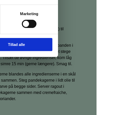
n
Marketing
ning
ost og koriander (eller lidt salat) til
Tillad alle
løg og gulerødder. Steg kort på panden i
lie. Tilsæt krydderierne og lad det stege
 Tilsæt de øvrige ingredienser, kom låg
 simre 15 min (gerne længere). Smag til.
rne blandes alle ingredienserne i en skål
 sammen. Steg pandekagerne i lidt olie til
farve på begge sider. Server ragout i
ekagerne sammen med cremefraiche,
koriander.