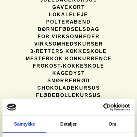
GAVEKORT
LOKALELEJE
POLTERABEND
BØRNEFØDSELSDAG
FOR VIRKSOMHEDER
VIRKSOMHEDSKURSER
3-RETTERS KOKKESKOLE
MESTERKOK-KONKURRENCE
FROKOST-KOKKESKOLE
KAGEDYST
SMØRREBRØD
CHOKOLADEKURSUS
FLØDEBOLLEKURSUS
MACARONKURSUS
BAGEKURSUS
JULEARRANGEMENTER
Samtykke
Detaljer
Om
JULEFROKOST
MASTERCHEF JUL