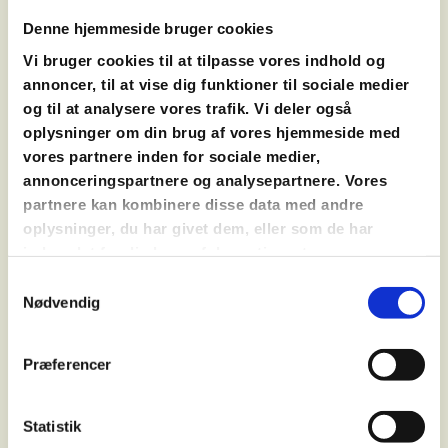
JULEBAGEKURSUS
Denne hjemmeside bruger cookies
DEN STORE JULEKAGEDYST
SMØRREBRØDSKURSUS
Vi bruger cookies til at tilpasse vores indhold og
JULE-CHOKOLADEKURSUS
annoncer, til at vise dig funktioner til sociale medier
MØDEPAKKER
og til at analysere vores trafik. Vi deler også
OPSKRIFTER
oplysninger om din brug af vores hjemmeside med
vores partnere inden for sociale medier,
annonceringspartnere og analysepartnere. Vores
partnere kan kombinere disse data med andre
JULEOPSKRIFT
oplysninger, du har givet dem, eller som de har
LEVERPOSTEJ
indsamlet fra din brug af deres tjenester.
Samtykkevalg
500g hakket svinelever
Nødvendig
300g hakket spæk
50g smør
75g mel
Præferencer
1/2 liter mælk
1 dl fløde
Statistik
2 æg