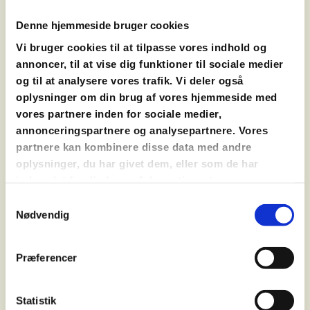
JULEBAGEKURSUS
DEN STORE JULEKAGEDYST
Denne hjemmeside bruger cookies
SMØRREBRØDSKURSUS
Vi bruger cookies til at tilpasse vores indhold og
JULE-CHOKOLADEKURSUS
annoncer, til at vise dig funktioner til sociale medier
MØDEPAKKER
og til at analysere vores trafik. Vi deler også
OPSKRIFTER
oplysninger om din brug af vores hjemmeside med
vores partnere inden for sociale medier,
annonceringspartnere og analysepartnere. Vores
partnere kan kombinere disse data med andre
IKKE DEN PÅ DÅSE
oplysninger, du har givet dem, eller som de har
MAKREL I TOMAT
indsamlet fra din brug af deres tjenester.
Samtykkevalg
½ kg makrelfilet eller anden fisk i sæson fx.
Nødvendig
kulmule, sej eller lange
1
løg
2 fed hvidløg
Præferencer
1 spsk olie
2 ds flåede tomater
Statistik
1 tsk sukker