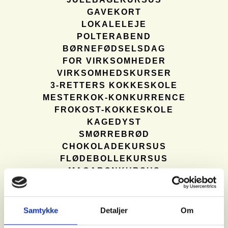
GAVEKORT
LOKALELEJE
POLTERABEND
BØRNEFØDSELSDAG
FOR VIRKSOMHEDER
VIRKSOMHEDSKURSER
3-RETTERS KOKKESKOLE
MESTERKOK-KONKURRENCE
FROKOST-KOKKESKOLE
KAGEDYST
SMØRREBRØD
CHOKOLADEKURSUS
FLØDEBOLLEKURSUS
MACARONKURSUS
BAGEKURSUS
JULEARRANGEMENTER
JULEFROKOST
Samtykke
Detaljer
Om
MASTERCHEF JUL