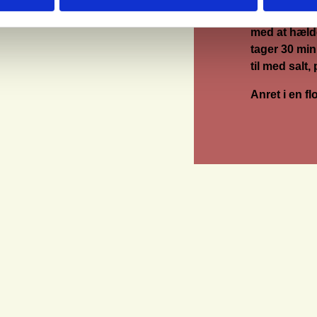
så risene he
med at hælde
tager 30 mi
til med salt,
Anret i en f