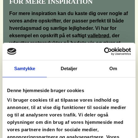
FOR MERE INSPIRATION
For mere inspiration kan du kaste dig over nogle af
vores andre opskrifter, der passer perfekt til både
hverdagsmad og særlige lejligheder. Vi har for
eksempel en opskrift på et saftigt
vallebrød
, der
udnytter restprodukter på bedste vis og giver et
brød med en dejlig dybde i smagen. Du kan også
prøve vores opskrift på
rødbedetærte
, hvor den
søde og jordede rødbede forenes med en sprød
Samtykke
Detaljer
Om
tærtebund – et farverigt indslag på middagsbordet.
Hvis du har lyst til at udvikle dine køkkenevner
yderligere, tilbyder vi desuden
madlavningskurser
,
Denne hjemmeside bruger cookies
hvor du kan lære teknikker og få ny inspiration til
Vi bruger cookies til at tilpasse vores indhold og
retter, du kan lave derhjemme. Og er du særligt
annoncer, til at vise dig funktioner til sociale medier
interesseret i det grønne køkken, har vi også et
og til at analysere vores trafik. Vi deler også
vegetarisk madlavningskursus
, der giver dig
oplysninger om din brug af vores hjemmeside med
masser af idéer til lækre og kreative retter uden
vores partnere inden for sociale medier,
kød.
annonceringspartnere og analysepartnere. Vores