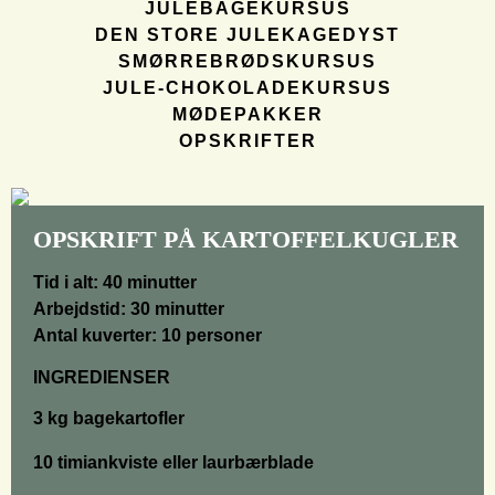
JULEBAGEKURSUS
DEN STORE JULEKAGEDYST
SMØRREBRØDSKURSUS
JULE-CHOKOLADEKURSUS
MØDEPAKKER
OPSKRIFTER
OPSKRIFT PÅ KARTOFFELKUGLER
Tid i alt:
40 minutter
Arbejdstid:
30 minutter
Antal kuverter:
10 personer
INGREDIENSER
3 kg bagekartofler
10 timiankviste eller laurbærblade