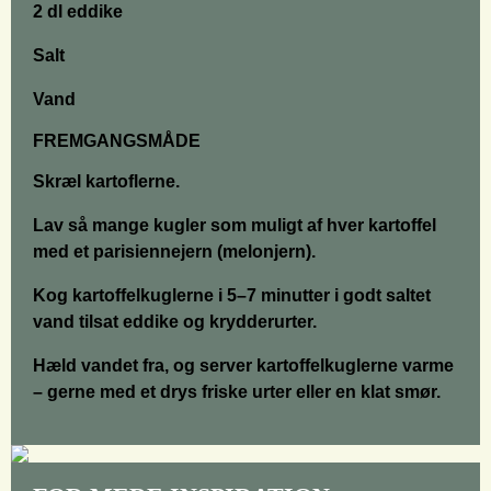
2 dl eddike
Salt
Vand
FREMGANGSMÅDE
Skræl kartoflerne.
Lav så mange kugler som muligt af hver kartoffel
med et parisiennejern (melonjern).
Kog kartoffelkuglerne i 5–7 minutter i godt saltet
vand tilsat eddike og krydderurter.
Hæld vandet fra, og server kartoffelkuglerne varme
– gerne med et drys friske urter eller en klat smør.