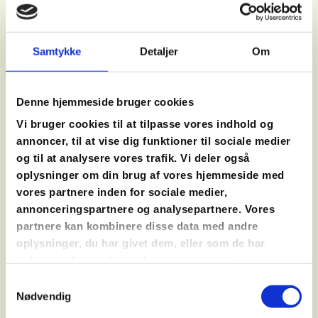
på. Du kan for eksempel kaste dig over vores
spinat-koldskål
– en frisk og farverig fortolkning af
en klassiker – eller prøve vores opskrift på
Samtykke
Detaljer
Om
nøddecreme
, der er silkeblød, fyldt med dyb
nøddesmag og perfekt både som smørrelse,
topping eller dessertkomponent. Og hvis du vil
Denne hjemmeside bruger cookies
have endnu mere inspiration, kan du komme på et
Vi bruger cookies til at tilpasse vores indhold og
af vores
madlavningskurser
, hvor vi arbejder med
annoncer, til at vise dig funktioner til sociale medier
sæsonens råvarer og viser, hvordan du kan få nye
og til at analysere vores trafik. Vi deler også
smagsoplevelser ud af velkendte ingredienser. Vi
oplysninger om din brug af vores hjemmeside med
tilbyder også et særligt
vegetarisk kursus
, hvor
vores partnere inden for sociale medier,
grøntsagerne træder i centrum, og hvor du lærer
annonceringspartnere og analysepartnere. Vores
teknikker, der gør grøn mad både spændende,
partnere kan kombinere disse data med andre
mættende og fuld af smag.
oplysninger, du har givet dem, eller som de har
indsamlet fra din brug af deres tjenester.
Samtykkevalg
DEN NEMMESTE OPSKRIFT PÅ
Nødvendig
HYLDEBLOMST-IS