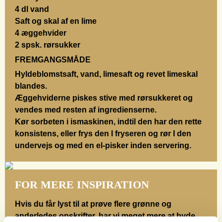
4 dl vand
Saft og skal af en lime
4 æggehvider
2 spsk. rørsukker
FREMGANGSMÅDE
Hyldeblomstsaft, vand, limesaft og revet limeskal
blandes.
Æggehviderne piskes stive med rørsukkeret og
vendes med resten af ingredienserne.
Kør sorbeten i ismaskinen, indtil den har den rette
konsistens, eller frys den I fryseren og rør I den
undervejs og med en el-pisker inden servering.
FOR MERE INSPIRATION
Hvis du får lyst til at prøve flere grønne og
anderledes opskrifter, har vi meget mere at byde