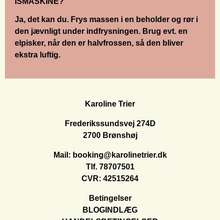
ISMASKINE?
Ja, det kan du. Frys massen i en beholder og rør i
den jævnligt under indfrysningen. Brug evt. en
elpisker, når den er halvfrossen, så den bliver
ekstra luftig.
Karoline Trier
Frederikssundsvej 274D
2700 Brønshøj
Mail:
booking@karolinetrier.dk
Tlf.
78707501
CVR: 42515264
Betingelser
BLOGINDLÆG